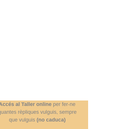
Accés al Taller online
per fer-ne
quantes rèpliques vulguis, sempre
que vulguis
(no caduca)