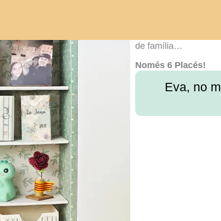
Llibreria
«La nostra H
Un projecte per celebr
de família…
Només 6 Placés!
Eva, no m’