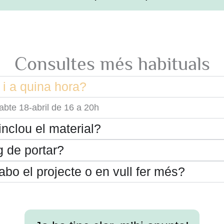
Consultes més habituals
 i a quina hora?
abte 18-abril de 16 a 20h
 inclou el material?
 de portar?
abo el projecte o en vull fer més?