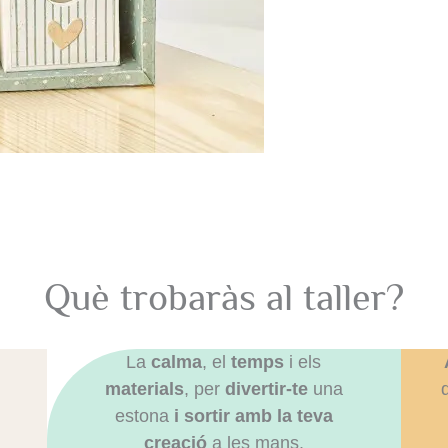
Què trobaràs al taller?
La
calma
, el
temps
i els
materials
, per
divertir-te
una
estona
i sortir amb la teva
creació
a les mans.