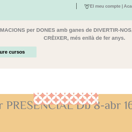
El meu compte | Aca
MACIONS per DONES amb ganes de DIVERTIR-NOS
CRÈIXER, més enllà de fer anys.
ure cursos
er PRESENCIAL Db 8-abr 1