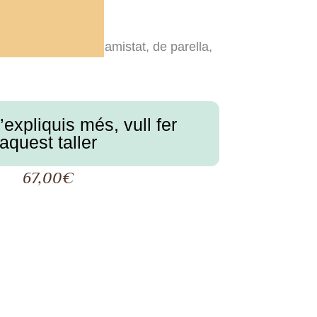
istòria»
ar les relacions: d’amistat, de parella,
expliquis més, vull fer
aquest taller
67,00
€