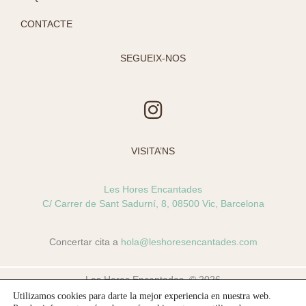
CONTACTE
SEGUEIX-NOS
I
n
s
VISITA’NS
t
a
Les Hores Encantades
g
C/ Carrer de Sant Sadurní, 8, 08500 Vic, Barcelona
r
a
Concertar cita a
hola@leshoresencantades.com
m
Les Hores Encantades. © 2026
Utilizamos cookies para darte la mejor experiencia en nuestra web.