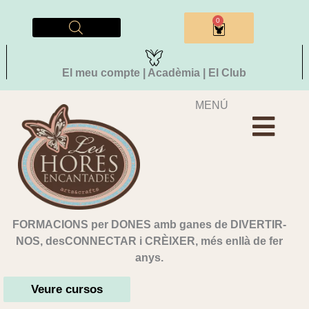
Vés
al
0
Cistella
contingut
El meu compte | Acadèmia | El Club
MENÚ
FORMACIONS per DONES amb ganes de DIVERTIR-
NOS, desCONNECTAR i CRÈIXER, més enllà de fer
anys.
Veure cursos