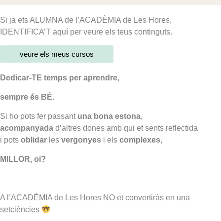
Si ja ets ALUMNA de l’ACADÈMIA de Les Hores,
IDENTIFICA’T aquí per veure els teus continguts.
veure els meus cursos
Dedicar-TE temps per aprendre,
sempre és BÉ.
Si ho pots fer passant
una bona estona
,
acompanyada
d’altres dones amb qui et sents reflectida
i pots
oblidar
les
vergonyes
i els
complexes
,
MILLOR, oi?
A l’ACADÈMIA de Les Hores NO et convertiràs en una
setciències