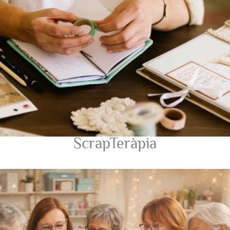
ScrapTeràpia