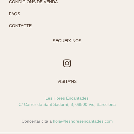
CONDICIONS DE VENDA
FAQS
CONTACTE
SEGUEIX-NOS
I
n
s
VISITA’NS
t
a
Les Hores Encantades
g
C/ Carrer de Sant Sadurní, 8, 08500 Vic, Barcelona
r
a
Concertar cita a
hola@leshoresencantades.com
m