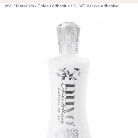
Inici
/
Materials
/
Coles i Adhesius
/ NUVO deluxe adhesive
quantitat
de
NUVO
deluxe
adhesive