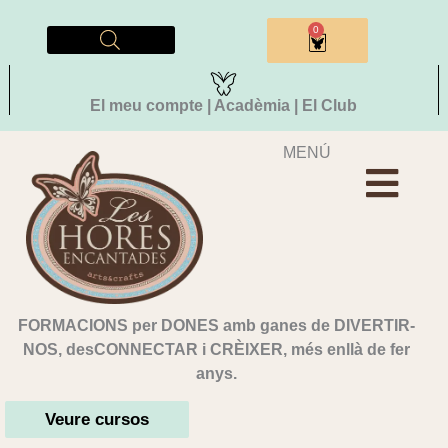
Vés
al
0
Cistella
contingut
El meu compte | Acadèmia | El Club
MENÚ
FORMACIONS per DONES amb ganes de DIVERTIR-
NOS, desCONNECTAR i CRÈIXER, més enllà de fer
anys.
Veure cursos