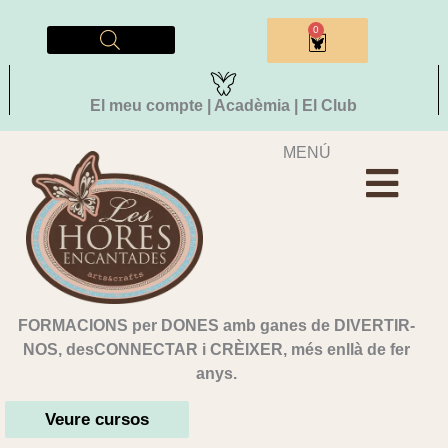
Vés
al
0
Cistella
contingut
El meu compte | Acadèmia | El Club
MENÚ
FORMACIONS per DONES amb ganes de DIVERTIR-
NOS, desCONNECTAR i CRÈIXER, més enllà de fer
anys.
Veure cursos