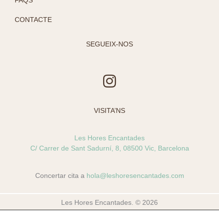
CONTACTE
SEGUEIX-NOS
I
n
s
VISITA’NS
t
a
Les Hores Encantades
g
C/ Carrer de Sant Sadurní, 8, 08500 Vic, Barcelona
r
a
Concertar cita a
hola@leshoresencantades.com
m
Les Hores Encantades. © 2026