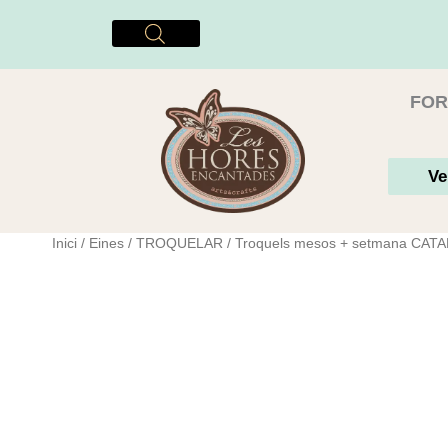
Vés
al
contingut
FOR
Ve
Inici
/
Eines
/
TROQUELAR
/ Troquels mesos + setmana CAT