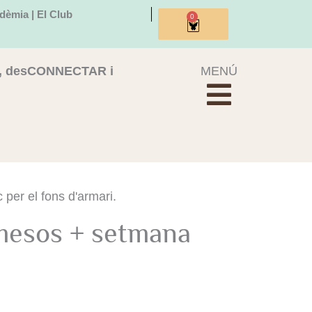
dèmia | El Club
0
Cistella
, desCONNECTAR i
MENÚ
per el fons d'armari.
mesos + setmana