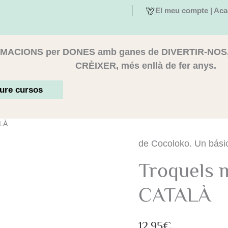
El meu compte | Aca
MACIONS per DONES amb ganes de DIVERTIR-NOS
CRÈIXER, més enllà de fer anys.
ure cursos
ALÀ
de Cocoloko. Un básic 
Troquels 
CATALÀ
12,95
€