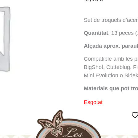
Set de troquels d’acer 
Quantitat
: 13 peces 
Alçada aprox. parau
Compatible amb les p
BigShot, Cutteblug. F
Mini Evolution o Sidek
Materials que pot tr
Esgotat