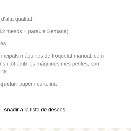
d’alta qualitat.
(12 mesos + paraula Semana)
les
:
rincipals máquines de troquelat manual, com
ins i tot amb les máquines més petites, com
ick.
oquelar:
paper i cartolina
Añadir a la lista de deseos