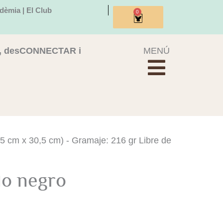
dèmia | El Club
0
Cistella
, desCONNECTAR i
MENÚ
,5 cm x 30,5 cm) - Gramaje: 216 gr Libre de
do negro