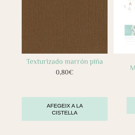
Texturizado marrón piña
M
0,80
€
AFEGEIX A LA
CISTELLA