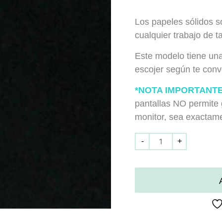
Los papeles sólidos s
cualquier trabajo de t
Este modelo tiene una
escojer según te con
*NOTA IMPORTANTE
pantallas NO permite 
monitor, sea exactamen
-
+