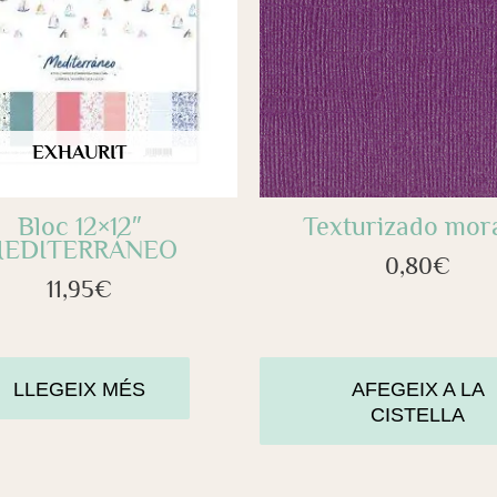
EXHAURIT
Bloc 12×12″
Texturizado mor
EDITERRÁNEO
0,80
€
11,95
€
LLEGEIX MÉS
AFEGEIX A LA
CISTELLA