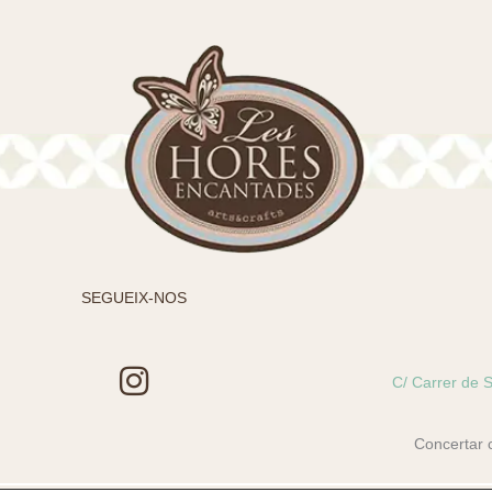
SEGUEIX-NOS
I
C/ Carrer de S
n
s
Concertar 
t