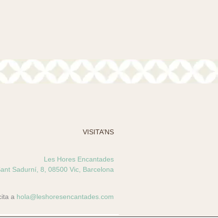
VISITA’NS
Les Hores Encantades
ant Sadurní, 8, 08500 Vic, Barcelona
cita a
hola@leshoresencantades.com