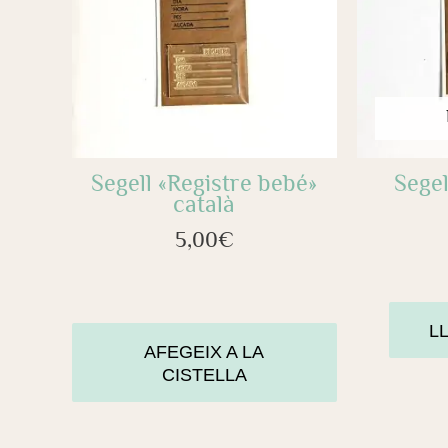
Segell «Registre bebé»
Segel
català
5,00
€
L
AFEGEIX A LA
CISTELLA