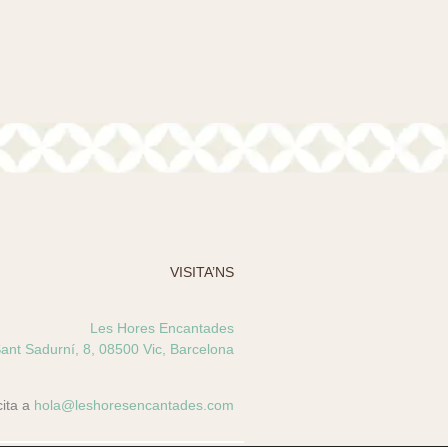
VISITA’NS
Les Hores Encantades
ant Sadurní, 8, 08500 Vic, Barcelona
cita a
hola@leshoresencantades.com