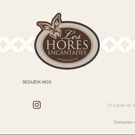
SEGUEIX-NOS
I
C/ Carrer de S
n
s
Concertar 
t