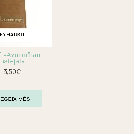
EXHAURIT
l «Avui m’han
batejat»
3,50
€
LEGEIX MÉS