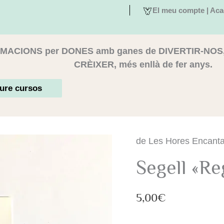
El meu compte | Aca
MACIONS per DONES amb ganes de DIVERTIR-NOS
CRÈIXER, més enllà de fer anys.
ure cursos
quantitat
de Les Hores Encant
de
Segell
Segell «Re
"Registro
bebé"
5,00
€