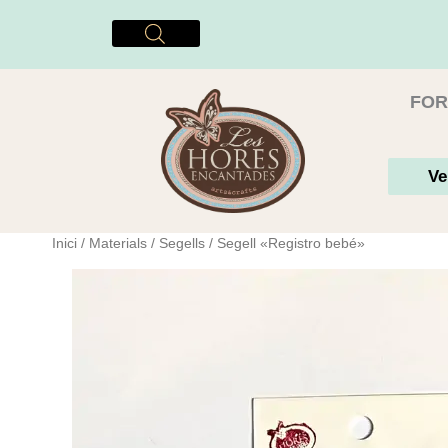
Vés
al
contingut
FOR
Ve
Inici
/
Materials
/
Segells
/ Segell «Registro bebé»