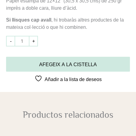
Paper estampa de 12×12″ (30,5 x 30,5 cms) de 250 gr
imprès a doble cara, lliure d’àcid.
Si llisques cap avall
, hi trobaràs altres productes de la
mateixa col·lecció o que hi combinen.
-
+
AFEGEIX A LA CISTELLA
Añadir a la lista de deseos
Productos relacionados