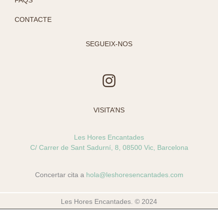
CONTACTE
SEGUEIX-NOS
I
n
s
VISITA’NS
t
a
Les Hores Encantades
g
C/ Carrer de Sant Sadurní, 8, 08500 Vic, Barcelona
r
a
Concertar cita a
hola@leshoresencantades.com
m
Les Hores Encantades. © 2024