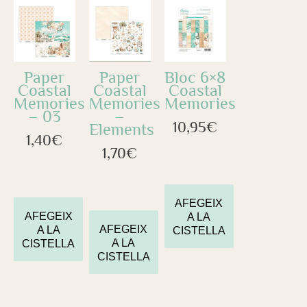
Paper
Paper
Bloc 6×8
Coastal
Coastal
Coastal
Memories
Memories
Memories
– 03
–
10,95
€
Elements
1,40
€
1,70
€
AFEGEIX
AFEGEIX
A LA
AFEGEIX
A LA
CISTELLA
A LA
CISTELLA
CISTELLA