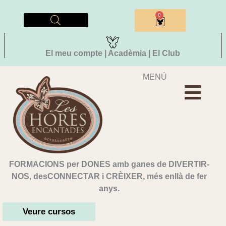
Vés
al
0
Cistella
contingut
El meu compte | Acadèmia | El Club
MENÚ
FORMACIONS per DONES amb ganes de DIVERTIR-
NOS, desCONNECTAR i CRÈIXER, més enllà de fer
anys.
Veure cursos