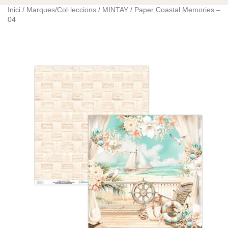
Inici
/
Marques/Col·leccions
/
MINTAY
/ Paper Coastal Memories –
04
quantitat
de
Paper
Coastal
Memories
-
04