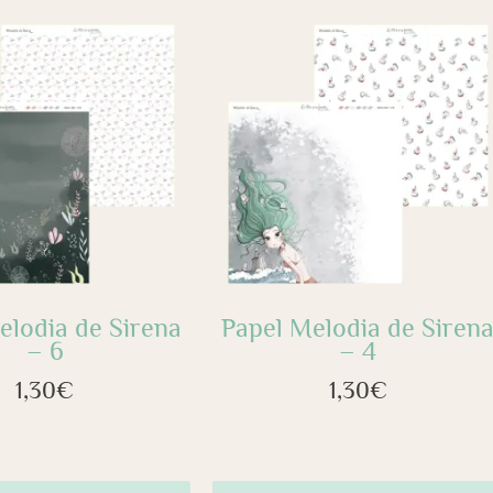
elodia de Sirena
Papel Melodia de Siren
– 6
– 4
1,30
€
1,30
€