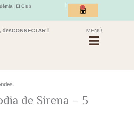
dèmia | El Club
0
Cistella
, desCONNECTAR i
MENÚ
uendes.
dia de Sirena – 5