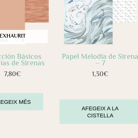
EXHAURIT
cción Básicos
Papel Melodia de Siren
ías de Sirenas
– 7
7,80
€
1,30
€
LEGEIX MÉS
AFEGEIX A LA
CISTELLA