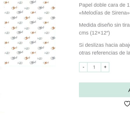
Papel doble cara de 19
«Melodías de Sirena» 
Medida diseño sin t
cms (12×12″)
Si deslizas hacia aba
otras referencias de 
-
+