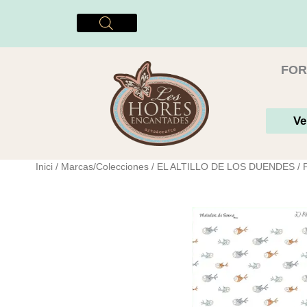
Vés
al
contingut
FOR
Ve
Inici
/
Marcas/Colecciones
/
EL ALTILLO DE LOS DUENDES
/ 