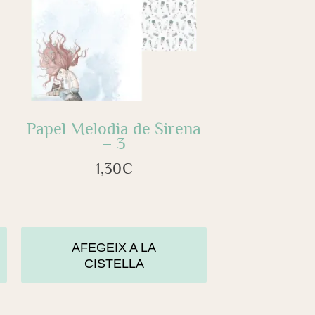
a
Papel Melodia de Sirena
– 3
1,30
€
AFEGEIX A LA
CISTELLA