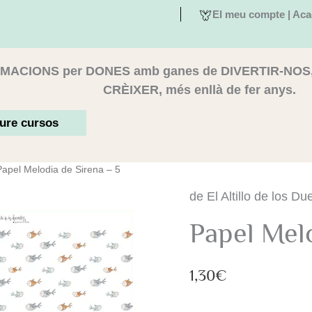
El meu compte | Aca
MACIONS per DONES amb ganes de DIVERTIR-NOS
CRÈIXER, més enllà de fer anys.
ure cursos
Papel Melodia de Sirena – 5
quantitat
de El Altillo de los D
de
Papel
Papel Melo
Melodia
de
Sirena
-
1,30
€
5