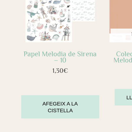
Papel Melodia de Sirena
Cole
– 10
Melod
1,30
€
L
AFEGEIX A LA
CISTELLA