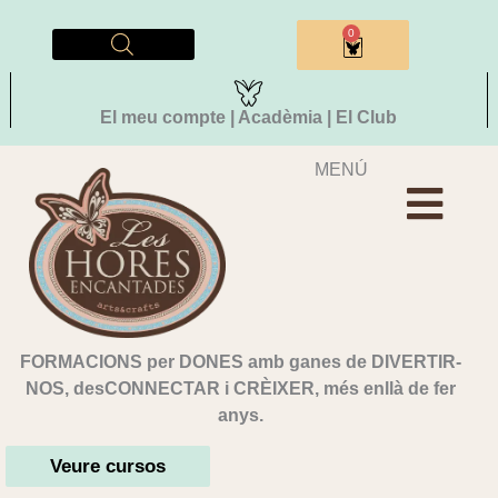
Vés
al
0
Cistella
contingut
El meu compte | Acadèmia | El Club
MENÚ
FORMACIONS per DONES amb ganes de DIVERTIR-
NOS, desCONNECTAR i CRÈIXER, més enllà de fer
anys.
Veure cursos