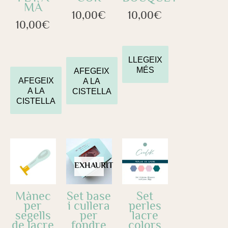
MÀ
10,00
€
10,00
€
10,00
€
LLEGEIX
MÉS
AFEGEIX
AFEGEIX
A LA
A LA
CISTELLA
CISTELLA
EXHAURIT
Mànec
Set base
Set
per
i cullera
perles
segells
per
lacre
de lacre
fondre
colors