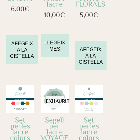
lacre
FLORALS
6,00
€
10,00
€
5,00
€
LLEGEIX
AFEGEIX
MÉS
AFEGEIX
A LA
A LA
CISTELLA
CISTELLA
EXHAURIT
Set
Segell
Set
perles
per
perles
lacre
lacre
lacre
colors
VOYAGE
colors