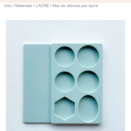
Inici
/
Materials
/
LACRE
/ Mat de silicona per lacre
quantitat
de
Mat
de
silicona
per
lacre