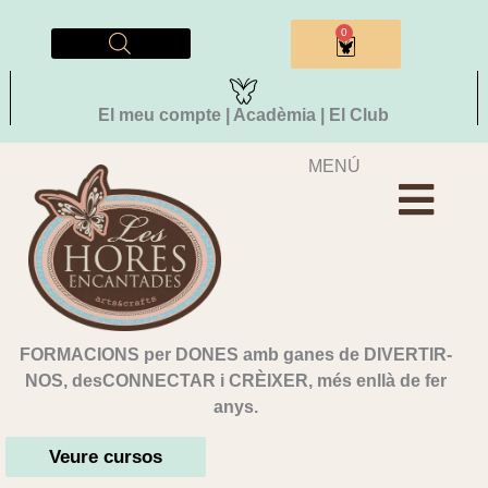
Vés
al
0
Cistella
contingut
El meu compte | Acadèmia | El Club
MENÚ
FORMACIONS per DONES amb ganes de DIVERTIR-
NOS, desCONNECTAR i CRÈIXER, més enllà de fer
anys.
Veure cursos