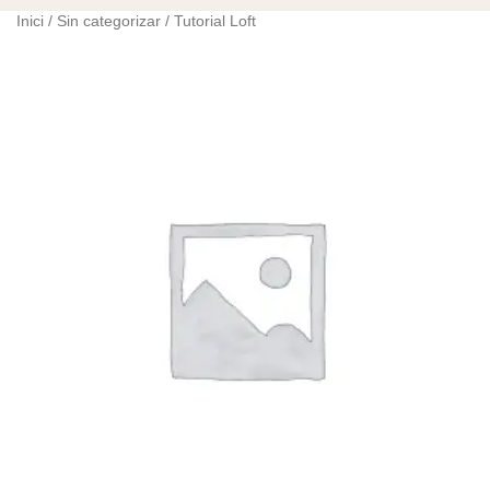
Inici
/
Sin categorizar
/ Tutorial Loft
quantitat
de
Tutorial
Loft