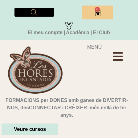
Vés
al
0
Cistella
contingut
El meu compte | Acadèmia | El Club
MENÚ
FORMACIONS per DONES amb ganes de DIVERTIR-
NOS, desCONNECTAR i CRÈIXER, més enllà de fer
anys.
Veure cursos