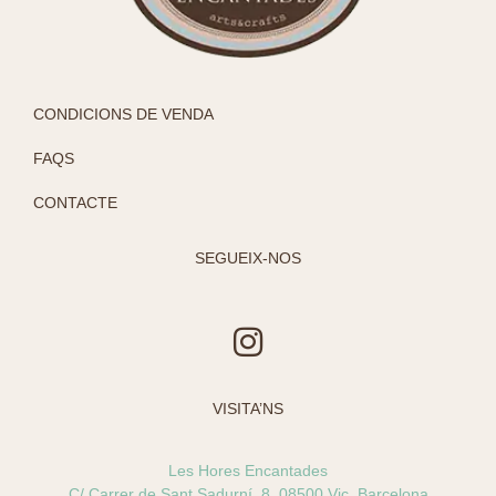
CONDICIONS DE VENDA
FAQS
CONTACTE
SEGUEIX-NOS
I
n
s
VISITA’NS
t
a
Les Hores Encantades
g
C/ Carrer de Sant Sadurní, 8, 08500 Vic, Barcelona