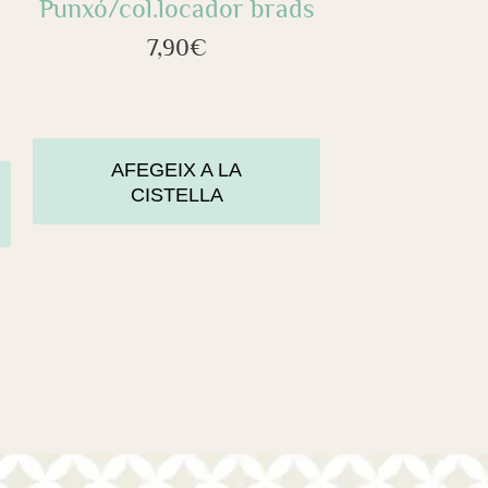
Punxó/col.locador brads
7,90
€
AFEGEIX A LA
CISTELLA