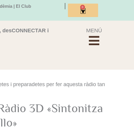
dèmia | El Club
0
Cistella
, desCONNECTAR i
MENÚ
etes i preparadetes per fer aquesta ràdio tan
Ràdio 3D «Sintonitza
llo»