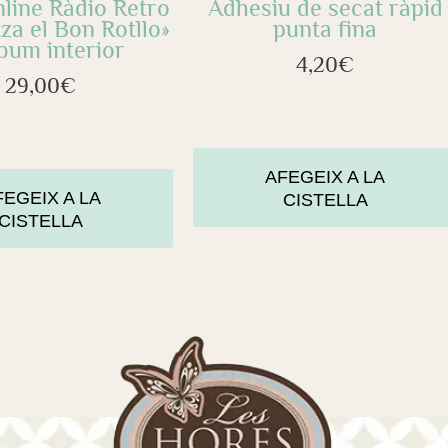
nline Ràdio Retro
Adhesiu de secat ràpid
tza el Bon Rotllo»
punta fina
bum interior
4,20
€
29,00
€
AFEGEIX A LA
FEGEIX A LA
CISTELLA
CISTELLA