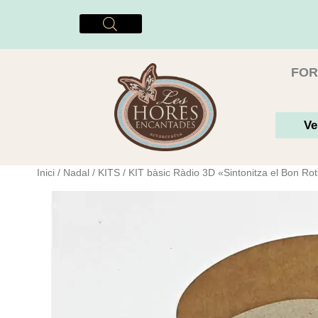
Vés
al
contingut
FOR
Ve
Inici
/
Nadal
/
KITS
/ KIT bàsic Ràdio 3D «Sintonitza el Bon Rot