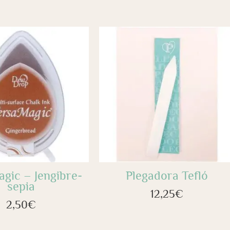
gic – Jengibre-
Plegadora Tefló
sepia
12,25
€
2,50
€