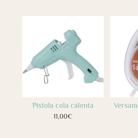
Pistola cola calenta
Versama
11,00
€