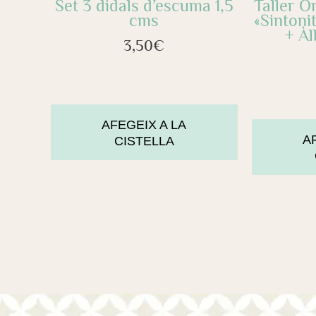
Set 3 didals d’escuma 1,5
Taller O
cms
«Sintoni
+ Àl
3,50
€
AFEGEIX A LA
A
CISTELLA