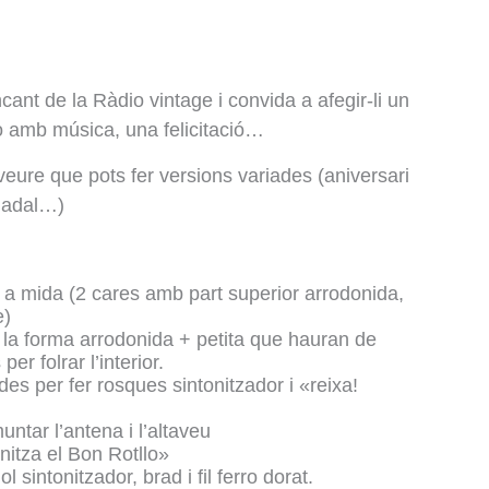
ncant de la Ràdio vintage i convida a afegir-li un
 amb música, una felicitació…
eure que pots fer versions variades (aniversari
 Nadal…)
s a mida (2 cares amb part superior arrodonida,
e)
er la forma arrodonida + petita que hauran de
per folrar l’interior.
es per fer rosques sintonitzador i «reixa!
ntar l’antena i l’altaveu
nitza el Bon Rotllo»
l sintonitzador, brad i fil ferro dorat.