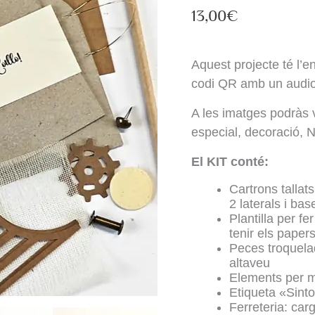
13,00
€
Aquest projecte té l’e
codi QR amb un audio
A les imatges podràs v
especial, decoració,
El KIT conté:
Cartrons tallat
2 laterals i bas
Plantilla per f
tenir els papers 
Peces troquelad
altaveu
Elements per mu
Etiqueta «Sinto
Ferreteria: cargo