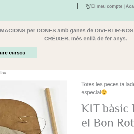
El meu compte | Aca
MACIONS per DONES amb ganes de DIVERTIR-NOS
CRÈIXER, més enllà de fer anys.
ure cursos
llo»
quantitat
Totes les peces tallad
de
especial
KIT
bàsic
KIT bàsic 
Ràdio
3D
"Sintonitza
el Bon Rot
el
Bon
Rotllo"