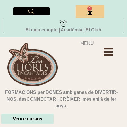
Vés
al
0
Cistella
contingut
El meu compte | Acadèmia | El Club
MENÚ
FORMACIONS per DONES amb ganes de DIVERTIR-
NOS, desCONNECTAR i CRÈIXER, més enllà de fer
anys.
Veure cursos