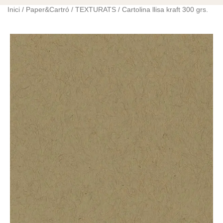
Inici
/
Paper&Cartró
/
TEXTURATS
/ Cartolina llisa kraft 300 grs.
quantitat
de
Cartolina
llisa
kraft
300
grs.