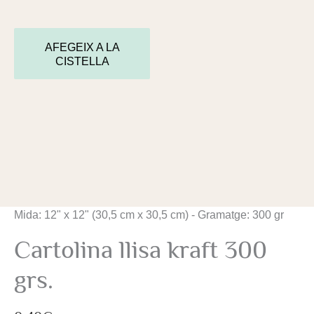
AFEGEIX A LA
CISTELLA
quantitat
Mida: 12" x 12" (30,5 cm x 30,5 cm) - Gramatge: 300 gr
de
Cartolina
Cartolina llisa kraft 300
llisa
kraft
300
grs.
grs.