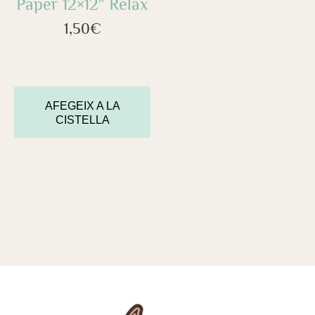
Paper 12×12″ Relax
1,50
€
AFEGEIX A LA
CISTELLA