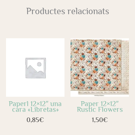
Productes relacionats
Paperl 12×12″ una
Paper 12×12″
cara «Libretas»
Rustic Flowers
0,85
€
1,50
€