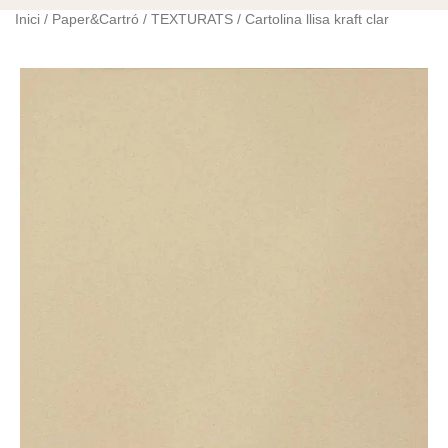
Inici
/
Paper&Cartró
/
TEXTURATS
/ Cartolina llisa kraft clar
quantitat
de
Cartolina
llisa
kraft
clar