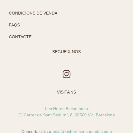
CONDICIONS DE VENDA
FAQS
CONTACTE
SEGUEIX-NOS
I
n
s
VISITA’NS
t
a
Les Hores Encantades
g
C/ Carrer de Sant Sadurní, 8, 08500 Vic, Barcelona
r
a
Concertar cita a
hola@leshoresencantades.com