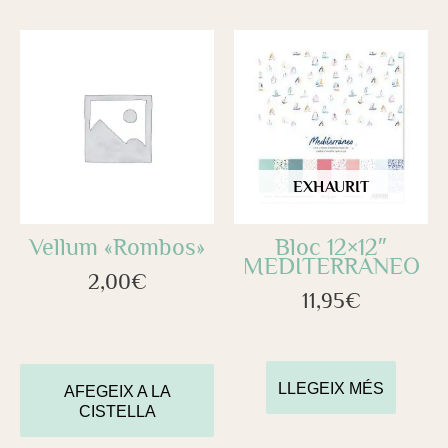
EXHAURIT
Vellum «Rombos»
Bloc 12×12″
MEDITERRÁNEO
2,00
€
11,95
€
LLEGEIX MÉS
AFEGEIX A LA
CISTELLA