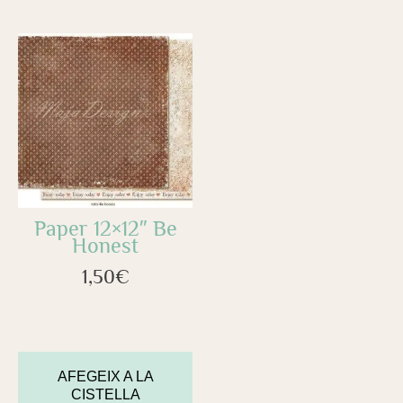
Paper 12×12″ Be
Honest
1,50
€
AFEGEIX A LA
CISTELLA