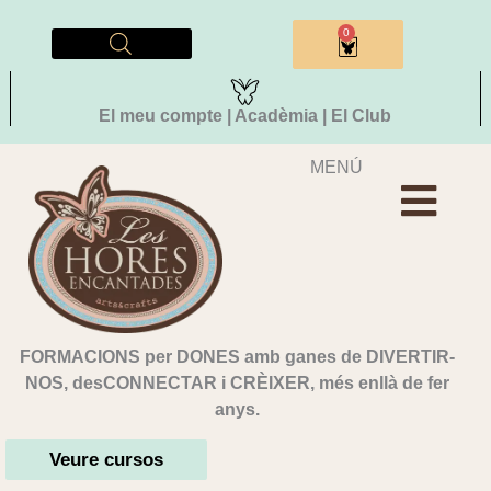
Vés
al
0
Cistella
contingut
El meu compte | Acadèmia | El Club
MENÚ
FORMACIONS per DONES amb ganes de DIVERTIR-
NOS, desCONNECTAR i CRÈIXER, més enllà de fer
anys.
Veure cursos