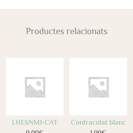
Productes relacionats
LHE6NM1-CAT
Contracolat blanc
0,00
€
1,00
€