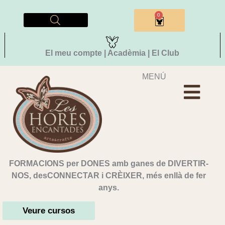
Vés
al
0
Cistella
contingut
El meu compte | Acadèmia | El Club
MENÚ
FORMACIONS per DONES amb ganes de DIVERTIR-
NOS, desCONNECTAR i CRÈIXER, més enllà de fer
anys.
Veure cursos