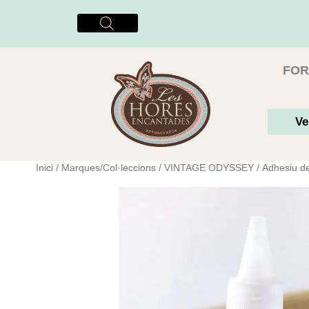
Vés
al
contingut
FOR
Ve
Inici
/
Marques/Col·leccions
/
VINTAGE ODYSSEY
/ Adhesiu de