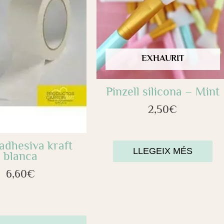
EXHAURIT
Pinzell silicona – Mint
2,50
€
adhesiva kraft
LLEGEIX MÉS
blanca
6,60
€