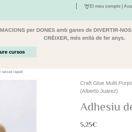
El meu compte | Aca
MACIONS per DONES amb ganes de DIVERTIR-NOS
CRÈIXER, més enllà de fer anys.
ure cursos
 secat ràpid
Craft Glue Multi Pur
(Alberto Juarez)
Adhesiu de
5,25
€