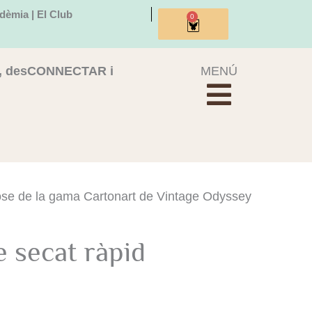
dèmia | El Club
0
Cistella
, desCONNECTAR i
MENÚ
pose de la gama Cartonart de Vintage Odyssey
 secat ràpid