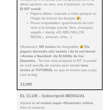
altres opcions: un vers, una il·lustració, un nom…
El KIT conté:
Papers tallats i marcats a mida (perquè no
t’hagis de trencar les banyes
)
Peces troquelades i guarniments tal com
veus a la imatge (cercle, flors, branques,
segells + stamp «EL MEU MILLOR
REGAL», botonet, cinta…)
Obviament,
NO inclou
les fotografies
Els
papers decorats són variats i de la col·lecció
«Aroma e Navidad» de El Altillo de los
Duendes.
Tal com està preparat el KIT, la postal
és molt senzilla de muntar però també
tens
inclòs el TUTORIAL
en que et mostro pas a pas
com la faig.
13,00
€
EL CLUB – Subscripció MENSUAL
Aquest és
el nostre espai «Encantat»
online.
Dins hi trobaràs: