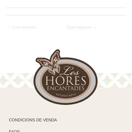
←
Curs anterior
Curs següent
→
CONDICIONS DE VENDA
FAQS