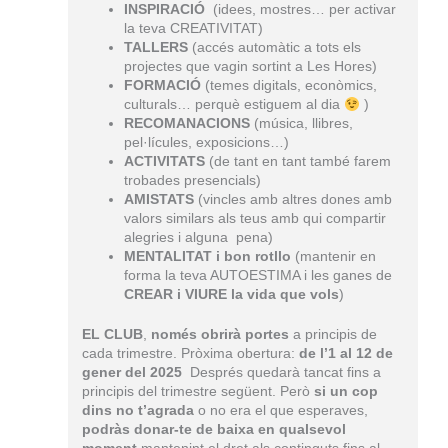
INSPIRACIÓ
(idees, mostres… per activar
la teva CREATIVITAT)
TALLERS
(accés automàtic a tots els
projectes que vagin sortint a Les Hores)
FORMACIÓ
(temes digitals, econòmics,
culturals… perquè estiguem al dia
)
RECOMANACIONS
(música, llibres,
pel·lícules, exposicions…)
ACTIVITATS
(de tant en tant també farem
trobades presencials)
AMISTATS
(vincles amb altres dones amb
valors similars als teus amb qui compartir
alegries i alguna pena)
MENTALITAT
i bon rotllo
(mantenir en
forma la teva AUTOESTIMA i les ganes de
CREAR i VIURE la vida que vols
)
EL CLUB
,
només obrirà portes
a principis de
cada trimestre. Pròxima obertura:
de l’1 al 12 de
gener del 2025
Després quedarà tancat fins a
principis del trimestre següent. Però
si un cop
dins no t’agrada
o no era el que esperaves,
podràs donar-te de baixa en qualsevol