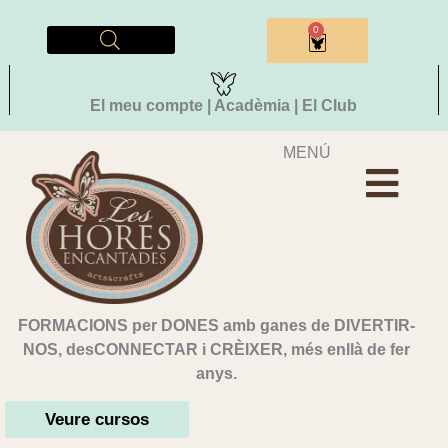
Vés
al
0
Cistella
contingut
El meu compte | Acadèmia | El Club
MENÚ
FORMACIONS per DONES amb ganes de DIVERTIR-
NOS, desCONNECTAR i CRÈIXER, més enllà de fer
anys.
Veure cursos