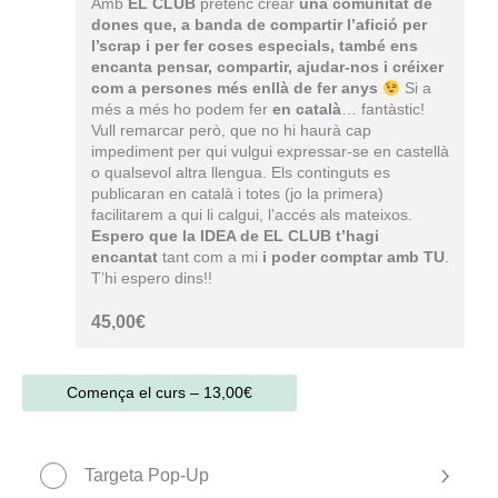
Amb
EL CLUB
pretenc crear
una comunitat de
dones que, a banda de compartir l’afició per
l’scrap i per fer coses especials, també ens
encanta pensar, compartir, ajudar-nos i créixer
com a persones més enllà de fer anys
Si a
més a més ho podem fer
en català
… fantàstic!
Vull remarcar però, que no hi haurà cap
impediment per qui vulgui expressar-se en castellà
o qualsevol altra llengua. Els continguts es
publicaran en català i totes (jo la primera)
facilitarem a qui li calgui, l’accés als mateixos.
Espero que la IDEA de EL CLUB t’hagi
encantat
tant com a mi
i poder comptar amb TU
.
T’hi espero dins!!
45,00
€
Comença el curs –
13,00
€
Targeta Pop-Up