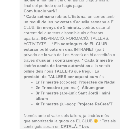
moment
mantenint el dret als continguts fins al
final del període que hagis pagat.
Com funcionarà?
* Cada setmana
rebràs
L’Estona
, un correu amb
un
recull de les novetats
d’aquella setmana a EL
CLUB.
En menys de 5 minuts,
podràs estar al
corrent del que tens disponible als diferents
apartats: INSPIRACIÓ, FORMACIÓ, TALLERS,
ACTIVITATS… * Els
continguts de EL CLUB
estaran publicats en una INTRANET
(part
privada de la web de Les Hores) on hi accediràs a
través d’
usuari i contrasenya
.
* Cada trimestre
tindràs
accés de forma automàtica
a la versió
online dels nous
TALLERS
que tregui. La
previsió de TALLERS per aquest curs
és:
1r Trimestre
(oct-des):
Projectes de Nadal
2n Trimestre
(gen-mar):
Àlbum gran
3r Trimestre
(abr-jun):
Sant Jordi i mini
àlbum
4t Trimestre
(jul-ago):
Projecte ReCrea’T
Només amb el valor dels tallers, ja tindràs més
que amortitzada la quota de EL CLUB
* Tots els
continguts seran en
CATALÀ
.
* Les