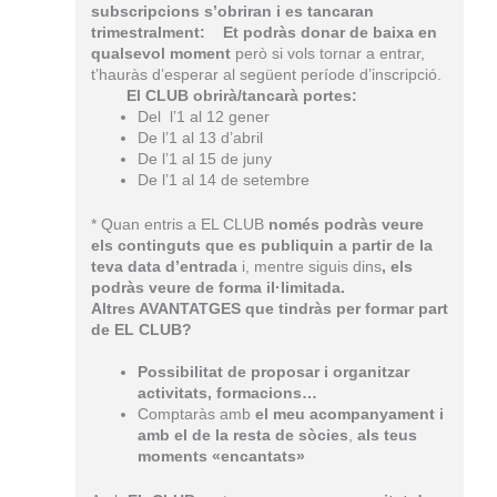
subscripcions s’obriran i es tancaran
trimestralment:
Et podràs donar de baixa en
qualsevol moment
però si vols tornar a entrar,
t’hauràs d’esperar al següent període d’inscripció.
El CLUB obrirà/tancarà portes:
Del l’1 al 12 gener
De l’1 al 13 d’abril
De l’1 al 15 de juny
De l’1 al 14 de setembre
* Quan entris a EL CLUB
només podràs veure
els continguts que es publiquin a partir de la
teva data d’entrada
i, mentre siguis dins
, els
podràs veure de forma il·limitada.
Altres AVANTATGES que tindràs per formar part
de EL CLUB?
Possibilitat de proposar i organitzar
activitats, formacions…
Comptaràs amb
el meu acompanyament i
amb el de la resta de sòcies
,
als teus
moments «encantats»