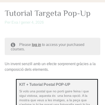
Tutorial Targeta Pop-Up
Per
Eva
/
gener 4, 2026
Please
log in
to access your purchased
courses.
Un invent senzill amb un efecte sorprenent gràcies a la
composició dels elements.
KIT + Tutorial Postal POP-UP
Si vols una postal que no porti gaire feina i que
sigui vistosa, aquesta és una bona opció. A la
mostra que veus a les imatges, a la peça que
s’enlaire jo hi he posat una fotografia però hi ha