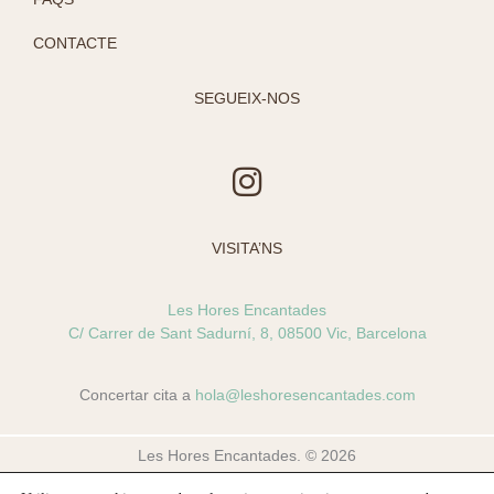
CONTACTE
SEGUEIX-NOS
I
n
s
VISITA’NS
t
a
Les Hores Encantades
g
C/ Carrer de Sant Sadurní, 8, 08500 Vic, Barcelona
r
a
Concertar cita a
hola@leshoresencantades.com
m
Les Hores Encantades. © 2026