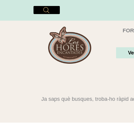
Vés
al
contingut
FOR
Ve
Ja saps què busques, troba-ho ràpid a