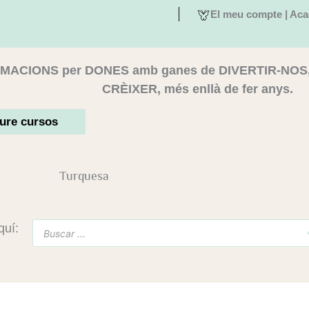
El meu compte | Aca
MACIONS per DONES amb ganes de DIVERTIR-NOS
CRÈIXER, més enllà de fer anys.
ure cursos
Turquesa
Products
quí:
search