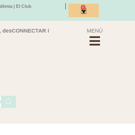
dèmia | El Club
0
Cistella
, desCONNECTAR i
MENÚ