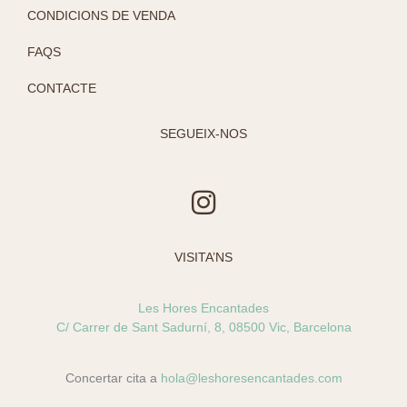
CONDICIONS DE VENDA
FAQS
CONTACTE
SEGUEIX-NOS
I
n
s
VISITA’NS
t
a
Les Hores Encantades
g
C/ Carrer de Sant Sadurní, 8, 08500 Vic, Barcelona
r
a
Concertar cita a
hola@leshoresencantades.com
m