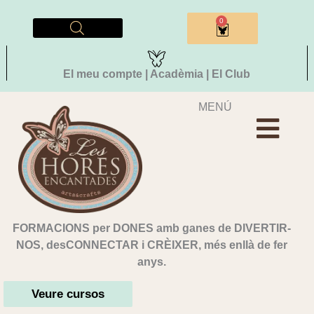
Vés
al
0
Cistella
contingut
El meu compte | Acadèmia | El Club
MENÚ
FORMACIONS per DONES amb ganes de DIVERTIR-
NOS, desCONNECTAR i CRÈIXER, més enllà de fer
anys.
Veure cursos