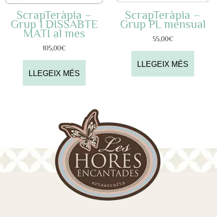
ScrapTeràpia –
ScrapTeràpia –
Grup 1 DISSABTE
Grup PL mensual
MATÍ al mes
55,00
€
105,00
€
LLEGEIX MÉS
LLEGEIX MÉS