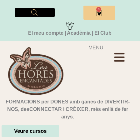
Vés
al
0
Cistella
contingut
El meu compte | Acadèmia | El Club
MENÚ
FORMACIONS per DONES amb ganes de DIVERTIR-
NOS, desCONNECTAR i CRÈIXER, més enllà de fer
anys.
Veure cursos