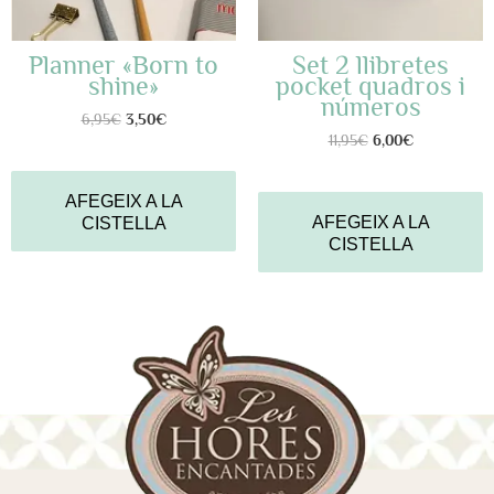
Planner «Born to
Set 2 llibretes
shine»
pocket quadros i
números
6,95
€
3,50
€
11,95
€
6,00
€
AFEGEIX A LA
AFEGEIX A LA
CISTELLA
CISTELLA