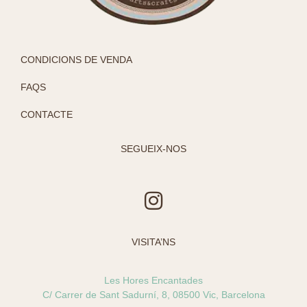
CONDICIONS DE VENDA
FAQS
CONTACTE
SEGUEIX-NOS
I
n
s
VISITA’NS
t
a
Les Hores Encantades
g
C/ Carrer de Sant Sadurní, 8, 08500 Vic, Barcelona