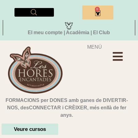
Vés
al
0
Cistella
contingut
El meu compte | Acadèmia | El Club
MENÚ
FORMACIONS per DONES amb ganes de DIVERTIR-
NOS, desCONNECTAR i CRÈIXER, més enllà de fer
anys.
Veure cursos