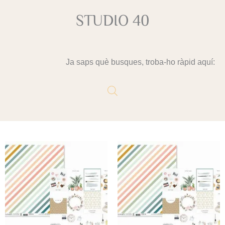
STUDIO 40
Ja saps què busques, troba-ho ràpid aquí: