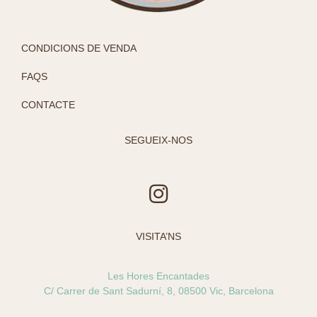
CONDICIONS DE VENDA
FAQS
CONTACTE
SEGUEIX-NOS
I
n
s
VISITA’NS
t
a
Les Hores Encantades
g
C/ Carrer de Sant Sadurní, 8, 08500 Vic, Barcelona
r