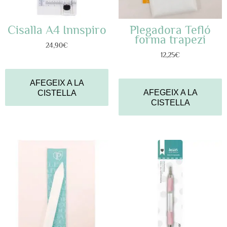
Cisalla A4 Innspiro
Plegadora Tefló
forma trapezi
24,90
€
12,25
€
AFEGEIX A LA
AFEGEIX A LA
CISTELLA
CISTELLA