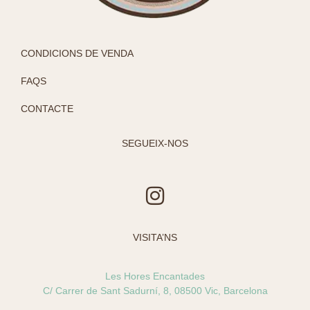
CONDICIONS DE VENDA
FAQS
CONTACTE
SEGUEIX-NOS
I
n
s
VISITA’NS
t
a
Les Hores Encantades
g
C/ Carrer de Sant Sadurní, 8, 08500 Vic, Barcelona
r