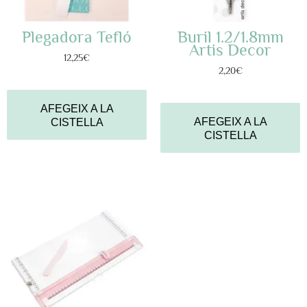
Plegadora Tefló
Buril 1.2/1.8mm
Artis Decor
12,25
€
2,20
€
AFEGEIX A LA
AFEGEIX A LA
CISTELLA
CISTELLA