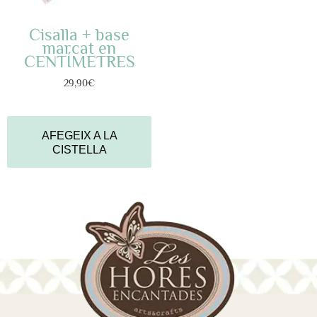
Cisalla + base
marcat en
CENTÍMETRES
29,90
€
AFEGEIX A LA
CISTELLA