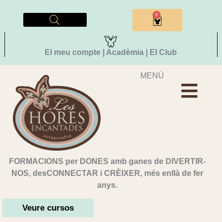
Vés
al
0
Cistella
contingut
El meu compte | Acadèmia | El Club
MENÚ
FORMACIONS per DONES amb ganes de DIVERTIR-
NOS, desCONNECTAR i CRÈIXER, més enllà de fer
anys.
Veure cursos