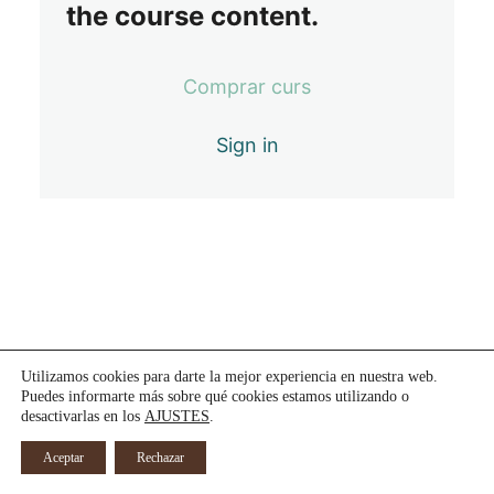
5 lliçons
the course content.
RECURSOS
3 lliçons
RECOMANACIONS
Comprar curs
5 lliçons
BALLANT LA VIDA
Sign in
2 lliçons
ACTIVITATS i "Quedades"
1 lliçó
Utilizamos cookies para darte la mejor experiencia en nuestra web.
Puedes informarte más sobre qué cookies estamos utilizando o
desactivarlas en los
AJUSTES
.
Aceptar
Rechazar