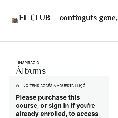
EL CLUB – cont
Anterior
Següent
INSPIRACIÓ
INSPIRACIÓ
Àlbums
Àlbums
PL (Project Life)
NO TENS ACCÉS A AQUESTA LLIÇÓ
Decoració
Please purchase this
course, or sign in if you’re
Nadal
LES CÀPSULES
already enrolled, to access